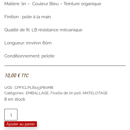
Matière: lin – Couleur Bleu – Teinture organique
Finition : polie à la main
Qualité de fil: LB résistance mécanique
Longueur: environ 80m
Conditionnement: pelote
10,00
€
TTC
UGS :
CPFICLPLB153P80MB
Catégories :
EMBALLAGE
,
Ficelle de lin poli
,
MATELOTAGE
8 en stock
quantité
de
Ajouter au panier
Pelote