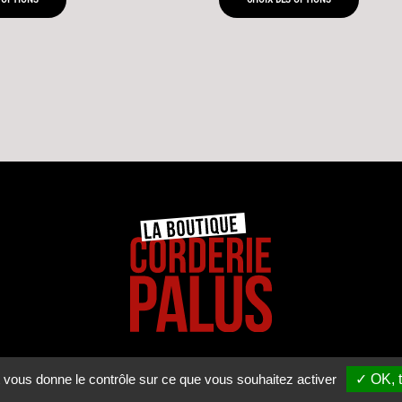
34,00 €
1,20 €
À
À
311,93 €
3,75 €
et vous donne le contrôle sur ce que vous souhaitez activer
✓ OK, t