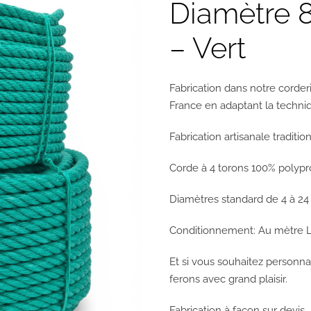
Diamètre 
– Vert
Fabrication dans notre corder
France en adaptant la techniq
Fabrication artisanale tradit
Corde à 4 torons 100% polyp
Diamètres standard de 4 à 2
Conditionnement: Au mètre La
Et si vous souhaitez personna
ferons avec grand plaisir.
Fabrication à façon sur devis.