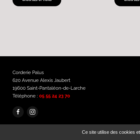
34,00 €
À
311,93 €
Corderie Palus
620 Avenue Alexis Jaubert
19600 Saint-Pantaléon-de-Larche
Téléphone :
05 55 24 23 70
Ce site utilise des cookies 