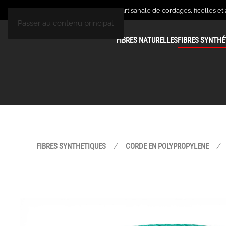
La Corderie Palus, fabrique artisanale de cordages, ficelles et
Passer au contenu principal
FIBRES NATURELLES
FIBRES SYNTHÉ
FIBRES SYNTHETIQUES
CORDE EN POLYPROPYLENE