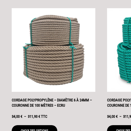
CORDAGE POLYPROPYLÈNE – DIAMÈTRE 6 À 24MM –
CORDAGE POLY
COURONNE DE 100 MÈTRES – ECRU
COURONNE DE 1
PLAGE
34,00
€
–
311,93
€
TTC
34,00
€
–
311,
DE
PRIX :
CHOIX DES OPTIONS
CHOIX DES