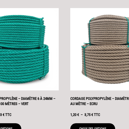
PROPYLÈNE – DIAMÈTRE 6 À 24MM –
CORDAGE POLYPROPYLÈNE – DIAMÈTRE
00 MÈTRES – VERT
AU MÈTRE – ECRU
PLAGE
PLAGE
93
€
TTC
1,20
€
–
3,75
€
TTC
DE
DE
PRIX :
PRIX :
 OPTIONS
CHOIX DES OPTIONS